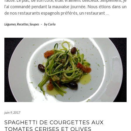
faute. Le plat, de son côté, était vraiment délicieux. Simplement, je
l’ai commandé pendant la mauvaise journée. Nous étions dans un
de nos restaurants espagnols préférés, un restaurant
…
Légumes
,
Recettes
,
Soupes
-
by
Carla
juin 9, 2017
SPAGHETTI DE COURGETTES AUX
TOMATES CERISES ET OLIVES