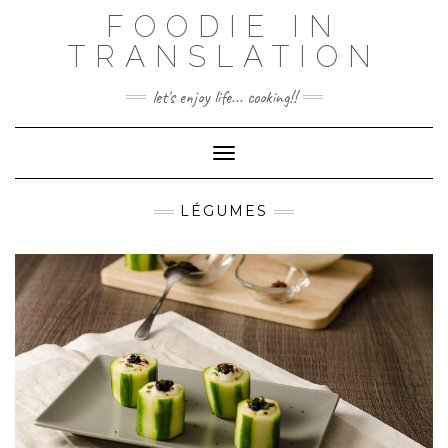
Skip
FOODIE IN
to
TRANSLATION
content
let's enjoy life... cooking!!
Toggle Navigation
LÉGUMES