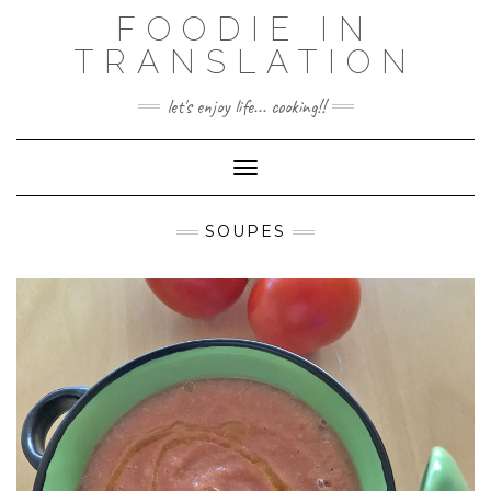
Skip
FOODIE IN
to
TRANSLATION
content
let's enjoy life... cooking!!
Toggle Navigation
SOUPES