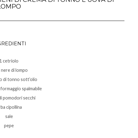
LOMPO
GREDIENTI
1 cetriolo
 nere di lompo
o di tonno sott’olio
i formaggio spalmabile
di pomodori secchi
ba cipollina
sale
pepe