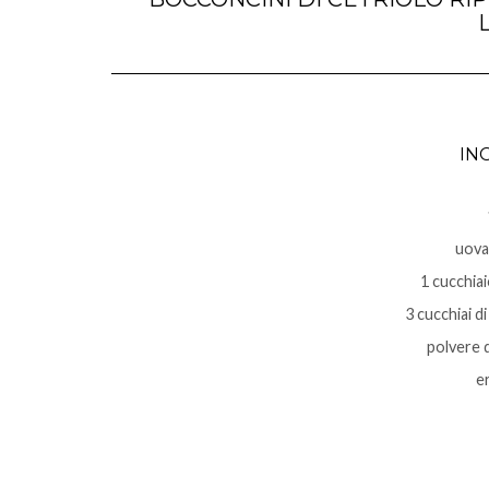
IN
uova
1 cucchiai
3 cucchiai d
polvere 
er