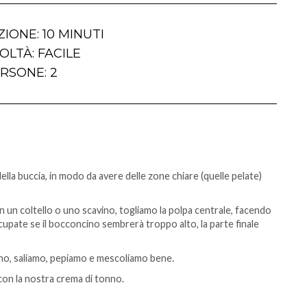
IONE: 10 MINUTI
OLTÀ: FACILE
RSONE: 2
lla buccia, in modo da avere delle zone chiare (quelle pelate)
 con un coltello o uno scavino, togliamo la polpa centrale, facendo
pate se il bocconcino sembrerà troppo alto, la parte finale
onno, saliamo, pepiamo e mescoliamo bene.
 con la nostra crema di tonno.