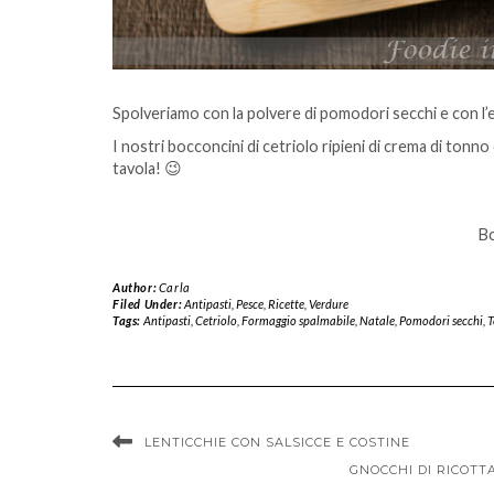
Spolveriamo con la polvere di pomodori secchi e con l’er
I nostri bocconcini di cetriolo ripieni di crema di tonno
tavola! 😉
Bo
Author:
Carla
Filed Under:
Antipasti
,
Pesce
,
Ricette
,
Verdure
Tags:
Antipasti
,
Cetriolo
,
Formaggio spalmabile
,
Natale
,
Pomodori secchi
,
T
LENTICCHIE CON SALSICCE E COSTINE
GNOCCHI DI RICOTT