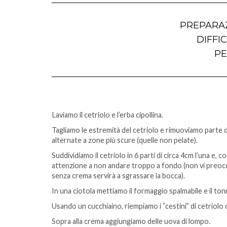
PREPARAZ
DIFFIC
PE
Laviamo il cetriolo e l’erba cipollina.
Tagliamo le estremità del cetriolo e rimuoviamo parte de
alternate a zone più scure (quelle non pelate).
Suddividiamo il cetriolo in 6 parti di circa 4cm l’una e,
attenzione a non andare troppo a fondo (non vi preoccu
senza crema servirà a sgrassare la bocca).
In una ciotola mettiamo il formaggio spalmabile e il t
Usando un cucchiaino, riempiamo i “cestini” di cetriolo
Sopra alla crema aggiungiamo delle uova di lompo.