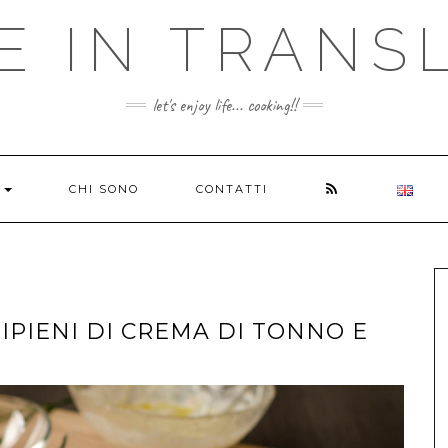
E IN TRANS
let's enjoy life... cooking!!
RSS
E
CHI SONO
CONTATTI
IPIENI DI CREMA DI TONNO E